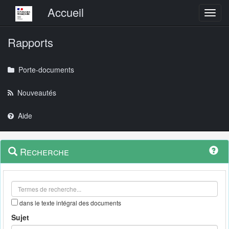
Menu principal
Accueil
Toggl
Rapports
Porte-documents
Nouveautés
Aide
Menu
Navigation
Recherche
contextuel
et
outils
annexes
dans le texte intégral des documents
Sujet