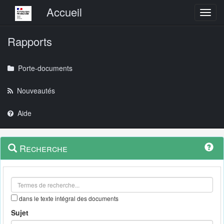
Menu principal
Accueil
Toggl
Rapports
Porte-documents
Nouveautés
Aide
Menu
Navigation
Recherche
contextuel
et
outils
annexes
dans le texte intégral des documents
Sujet