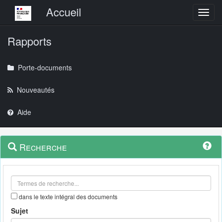
Menu principal
Accueil
Toggl
Rapports
Porte-documents
Nouveautés
Aide
Menu
Navigation
Recherche
contextuel
et
outils
annexes
dans le texte intégral des documents
Sujet