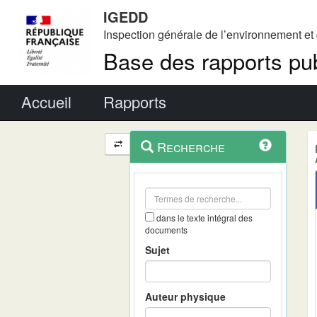
IGEDD
Inspection générale de l’environnement e
Base des rapports pub
Menu principal
Accueil
Rapports
Menu
Navigation
Recherche
contextuel
et
outils
annexes
dans le texte intégral des
documents
Sujet
Auteur physique