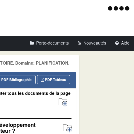
Menu
d'acce
Porte-documents
Nouveautés
Aide
ITOIRE, Domaine: PLANIFICATION,
PDF Bibliographie
PDF Tableau
ter tous les documents de la page
développement
ateur ?