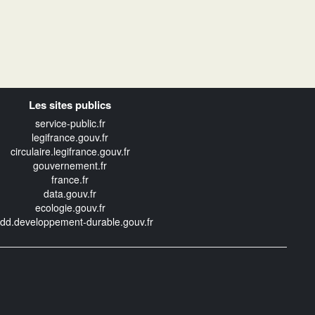
Les sites publics
service-public.fr
legifrance.gouv.fr
circulaire.legifrance.gouv.fr
gouvernement.fr
france.fr
data.gouv.fr
ecologie.gouv.fr
edd.developpement-durable.gouv.fr