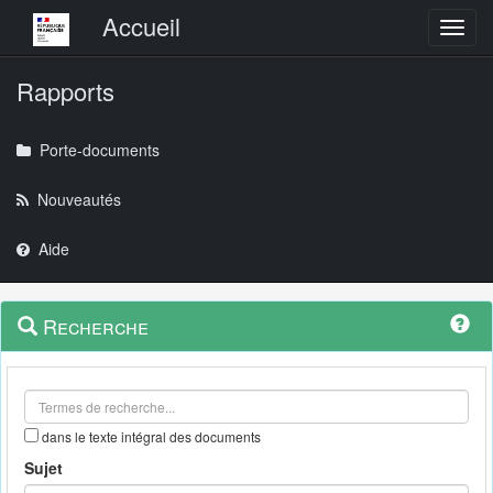
Menu principal
Accueil
Toggl
Rapports
Porte-documents
Nouveautés
Aide
Menu
Navigation
Recherche
contextuel
et
outils
annexes
dans le texte intégral des documents
Sujet