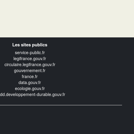
Les sites publics
service-public.fr
legifrance.gouv.fr
circulaire.legifrance.gouv.fr
gouvernement.fr
france.fr
data.gouv.fr
ecologie.gouv.fr
edd.developpement-durable.gouv.fr