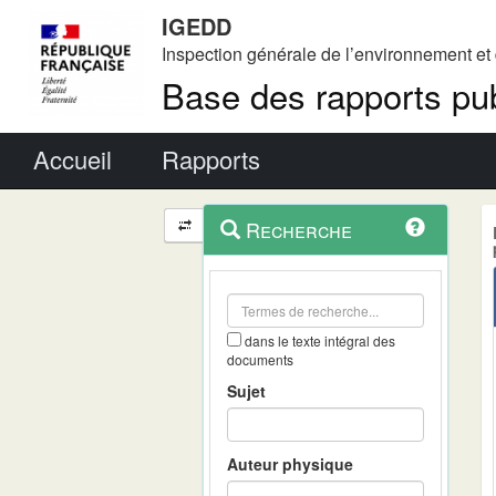
IGEDD
Inspection générale de l’environnement e
Base des rapports pub
Menu principal
Accueil
Rapports
Menu
Navigation
Recherche
contextuel
et
outils
annexes
dans le texte intégral des
documents
Sujet
Auteur physique