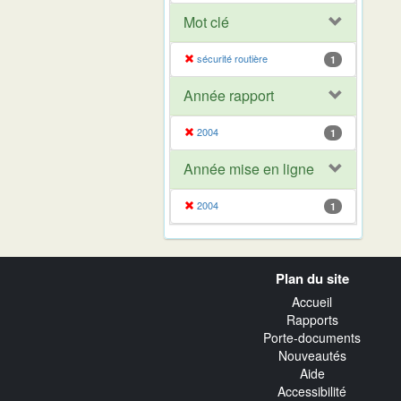
Mot clé
sécurité routière
1
Année rapport
2004
1
Année mise en ligne
2004
1
Navigation
Plan du site
transverse
Accueil
Rapports
Porte-documents
Nouveautés
Aide
Accessibilité