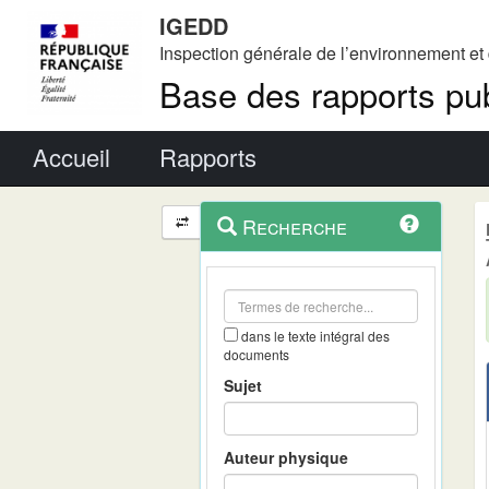
IGEDD
Inspection générale de l’environnement e
Base des rapports pub
Menu principal
Accueil
Rapports
Menu
Navigation
Recherche
contextuel
et
outils
annexes
dans le texte intégral des
documents
Sujet
Auteur physique