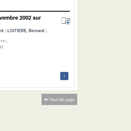
ovembre 2002 sur
rd
LOITIERE, Bernard
-TT)
01
1
Haut de page