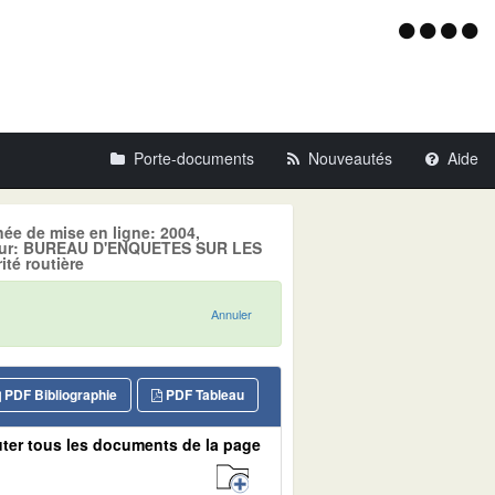
Menu
d'acce
Porte-documents
Nouveautés
Aide
née de mise en ligne: 2004,
eur: BUREAU D'ENQUETES SUR LES
é routière
Annuler
PDF Bibliographie
PDF Tableau
ter tous les documents de la page