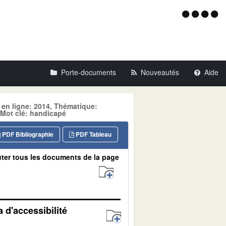
Menu
d'acce
Porte-documents
Nouveautés
Aide
 en ligne: 2014, Thématique:
Mot clé: handicapé
PDF Bibliographie
PDF Tableau
ter tous les documents de la page
 d'accessibilité