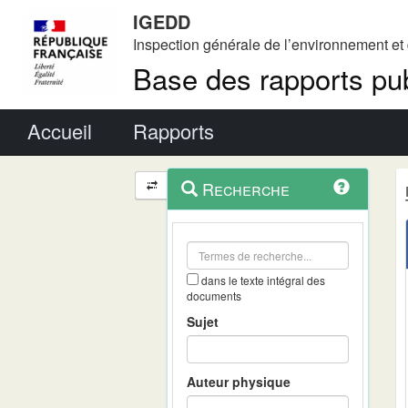
IGEDD
Inspection générale de l’environnement e
Base des rapports pub
Menu principal
Accueil
Rapports
Menu
Navigation
Recherche
contextuel
et
outils
annexes
dans le texte intégral des
documents
Sujet
Auteur physique