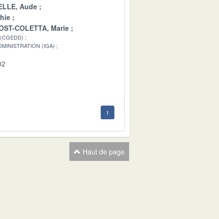
LLE, Aude
hie
OST-COLETTA, Marie
 (CGEDD)
MINISTRATION (IGA)
02
1
Haut de page