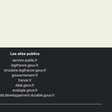
Les sites publics
service-public.fr
legifrance.gouv.fr
circulaire.legifrance.gouv.fr
gouvernement.fr
france.fr
data.gouv.fr
ecologie.gouv.fr
edd.developpement-durable.gouv.fr