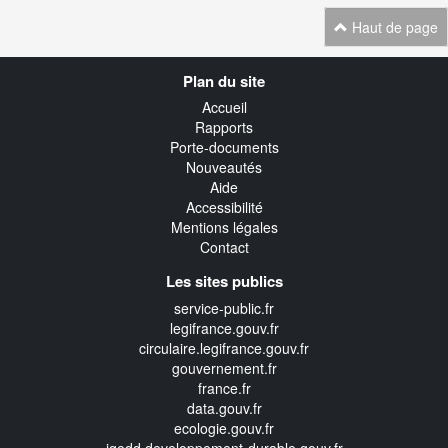
Haut de page
Navigation
Plan du site
transverse
Accueil
Rapports
Porte-documents
Nouveautés
Aide
Accessibilité
Mentions légales
Contact
Les sites publics
service-public.fr
legifrance.gouv.fr
circulaire.legifrance.gouv.fr
gouvernement.fr
france.fr
data.gouv.fr
ecologie.gouv.fr
igedd.developpement-durable.gouv.fr