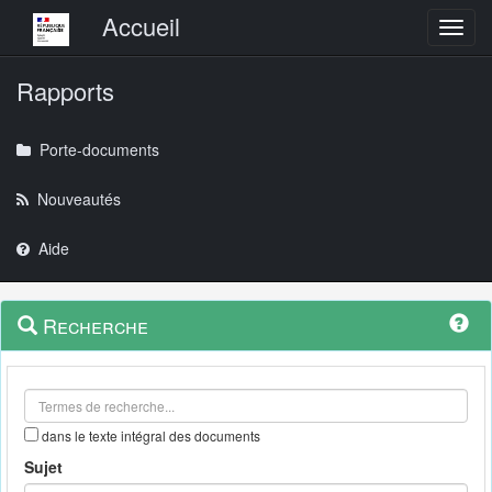
Menu principal
Accueil
Toggl
Rapports
Porte-documents
Nouveautés
Aide
Menu
Navigation
Recherche
contextuel
et
outils
annexes
dans le texte intégral des documents
Sujet