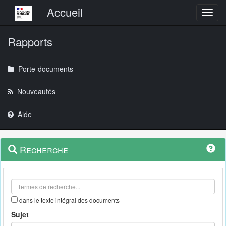
Menu principal
Accueil
Toggl
Rapports
Porte-documents
Nouveautés
Aide
Menu
Navigation
Recherche
contextuel
et
outils
annexes
dans le texte intégral des documents
Sujet