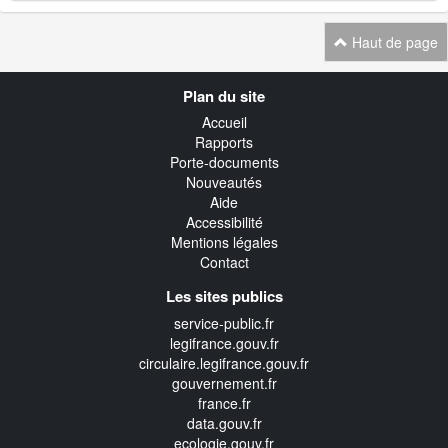
Haut de page
Navigation
Plan du site
transverse
Accueil
Rapports
Porte-documents
Nouveautés
Aide
Accessibilité
Mentions légales
Contact
Les sites publics
service-public.fr
legifrance.gouv.fr
circulaire.legifrance.gouv.fr
gouvernement.fr
france.fr
data.gouv.fr
ecologie.gouv.fr