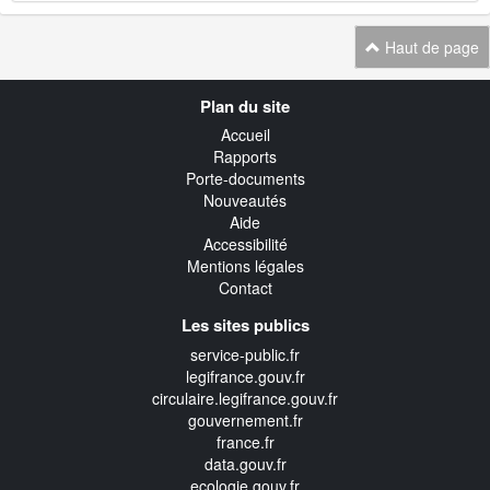
Haut de page
Navigation
Plan du site
transverse
Accueil
Rapports
Porte-documents
Nouveautés
Aide
Accessibilité
Mentions légales
Contact
Les sites publics
service-public.fr
legifrance.gouv.fr
circulaire.legifrance.gouv.fr
gouvernement.fr
france.fr
data.gouv.fr
ecologie.gouv.fr