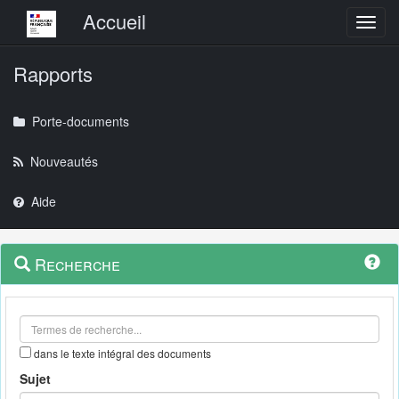
Menu principal
Accueil
Toggl
Rapports
Porte-documents
Nouveautés
Aide
Menu
Navigation
Recherche
contextuel
et
outils
annexes
dans le texte intégral des documents
Sujet