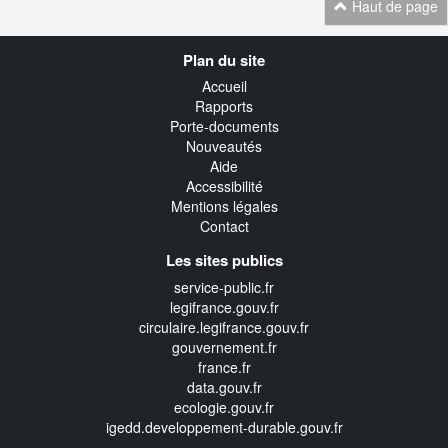
Haut de page
Navigation
Plan du site
transverse
Accueil
Rapports
Porte-documents
Nouveautés
Aide
Accessibilité
Mentions légales
Contact
Les sites publics
service-public.fr
legifrance.gouv.fr
circulaire.legifrance.gouv.fr
gouvernement.fr
france.fr
data.gouv.fr
ecologie.gouv.fr
igedd.developpement-durable.gouv.fr