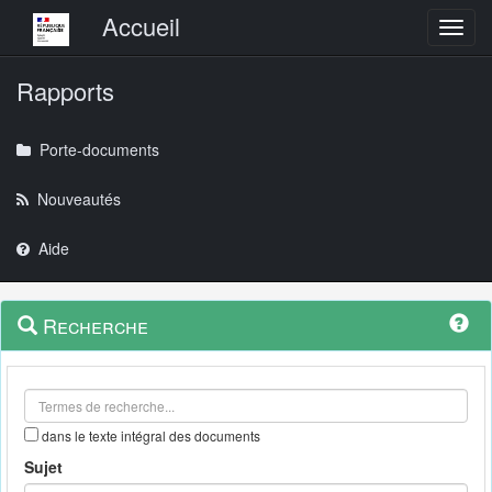
Menu principal
Accueil
Toggl
Rapports
Porte-documents
Nouveautés
Aide
Menu
Navigation
Recherche
contextuel
et
outils
annexes
dans le texte intégral des documents
Sujet