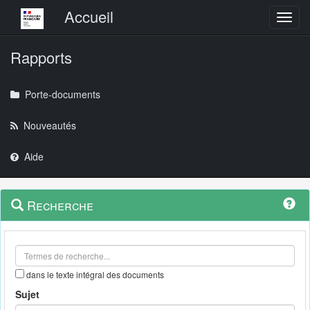
Menu principal
Accueil
Toggl
Rapports
Porte-documents
Nouveautés
Aide
Menu
Navigation
Recherche
contextuel
et
outils
annexes
dans le texte intégral des documents
Sujet