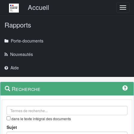
Menu principal
Accueil
Toggl
Rapports
Porte-documents
Nouveautés
Aide
Menu
Navigation
Recherche
contextuel
et
outils
annexes
dans le texte intégral des documents
Sujet