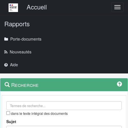
Menu principal
Accueil
Toggl
Rapports
Porte-documents
Nouveautés
Aide
Menu
Navigation
Recherche
contextuel
et
outils
annexes
dans le texte intégral des documents
Sujet