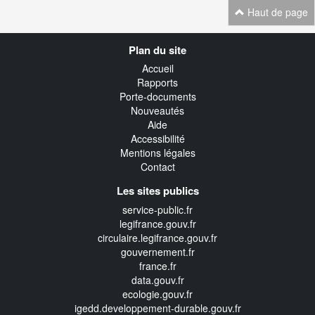
Haut de page
Navigation
Plan du site
transverse
Accueil
Rapports
Porte-documents
Nouveautés
Aide
Accessibilité
Mentions légales
Contact
Les sites publics
service-public.fr
legifrance.gouv.fr
circulaire.legifrance.gouv.fr
gouvernement.fr
france.fr
data.gouv.fr
ecologie.gouv.fr
igedd.developpement-durable.gouv.fr