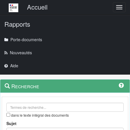
Menu principal
Accueil
Toggl
Rapports
Porte-documents
Nouveautés
Aide
Menu
Navigation
Recherche
contextuel
et
outils
annexes
dans le texte intégral des documents
Sujet