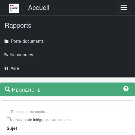
Menu principal
Accueil
Toggl
Rapports
Porte-documents
Nouveautés
Aide
Menu
Navigation
Recherche
contextuel
et
outils
annexes
dans le texte intégral des documents
Sujet