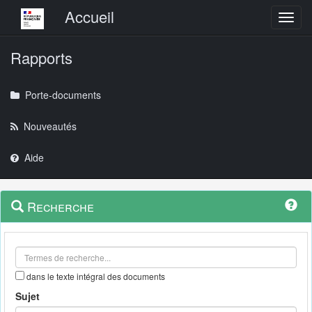
Menu principal
Accueil
Toggl
Rapports
Porte-documents
Nouveautés
Aide
Menu
Navigation
Recherche
contextuel
et
outils
annexes
dans le texte intégral des documents
Sujet