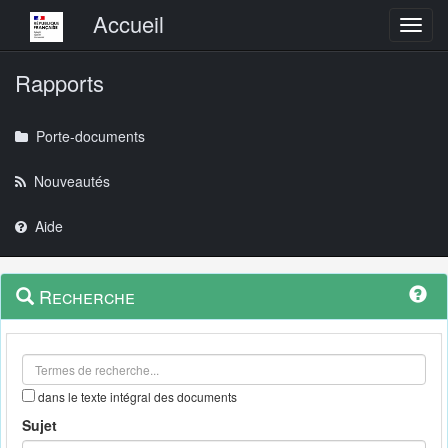
Menu principal
Accueil
Toggl
Rapports
Porte-documents
Nouveautés
Aide
Menu
Navigation
Recherche
contextuel
et
outils
annexes
dans le texte intégral des documents
Sujet