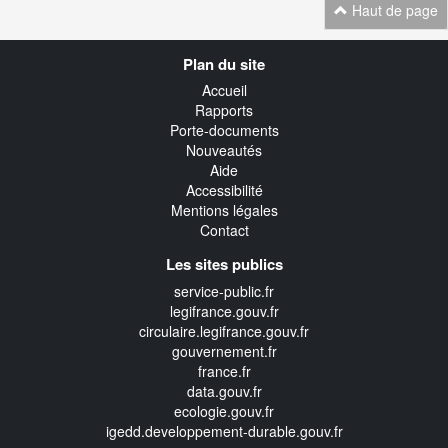
Haut de page
Navigation
Plan du site
transverse
Accueil
Rapports
Porte-documents
Nouveautés
Aide
Accessibilité
Mentions légales
Contact
Les sites publics
service-public.fr
legifrance.gouv.fr
circulaire.legifrance.gouv.fr
gouvernement.fr
france.fr
data.gouv.fr
ecologie.gouv.fr
igedd.developpement-durable.gouv.fr