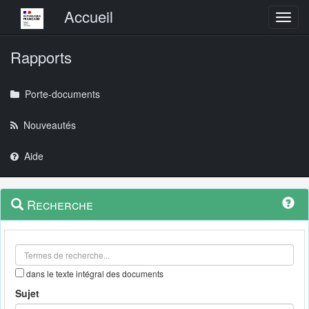
Menu principal
Accueil
Toggl
Rapports
Porte-documents
Nouveautés
Aide
Menu
Navigation
Recherche
contextuel
et
outils
annexes
dans le texte intégral des documents
Sujet