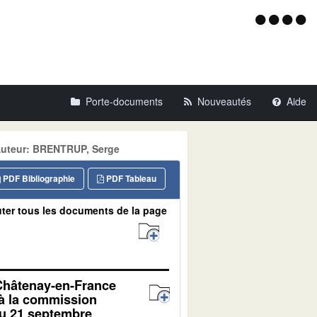
Menu
d'acce
Porte-documents
Nouveautés
Aide
Auteur: BRENTRUP, Serge
PDF Bibliographie
PDF Tableau
ter tous les documents de la page
 Châtenay-en-France
 à la commission
du 21 septembre