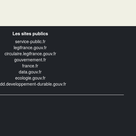
Les sites publics
service-public.fr
legifrance.gouv.fr
circulaire.legifrance.gouv.fr
gouvernement.fr
france.fr
data.gouv.fr
ecologie.gouv.fr
edd.developpement-durable.gouv.fr