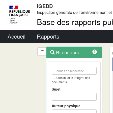
IGEDD
Inspection générale de l’environnement e
Base des rapports pub
Menu principal
Accueil
Rapports
Menu
Navigation
Recherche
contextuel
et
outils
annexes
dans le texte intégral des
documents
Sujet
Auteur physique