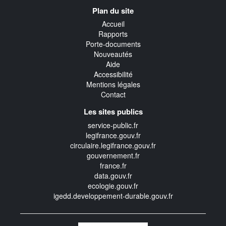
Navigation
Plan du site
transverse
Accueil
Rapports
Porte-documents
Nouveautés
Aide
Accessibilité
Mentions légales
Contact
Les sites publics
service-public.fr
legifrance.gouv.fr
circulaire.legifrance.gouv.fr
gouvernement.fr
france.fr
data.gouv.fr
ecologie.gouv.fr
igedd.developpement-durable.gouv.fr