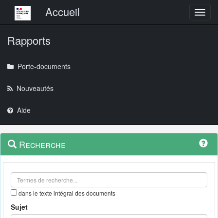
Menu principal
Accueil
Toggl
Rapports
Porte-documents
Nouveautés
Aide
Menu
Navigation
Recherche
contextuel
et
outils
annexes
dans le texte intégral des documents
Sujet