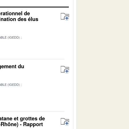
érationnel de
ination des élus
BLE (IGEDD)
agement du
BLE (IGEDD)
atane et grottes de
Rhône) - Rapport