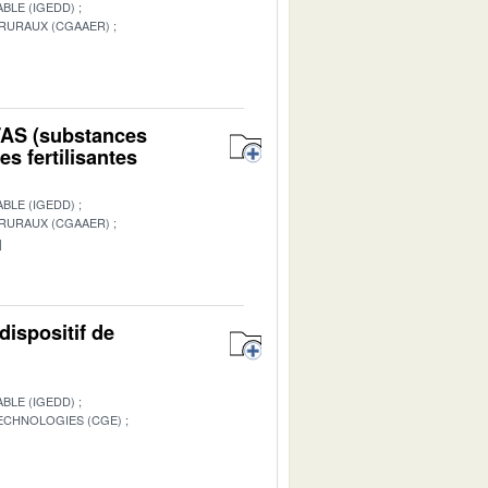
BLE (IGEDD)
 RURAUX (CGAAER)
1
PFAS (substances
s fertilisantes
BLE (IGEDD)
 RURAUX (CGAAER)
1
dispositif de
BLE (IGEDD)
TECHNOLOGIES (CGE)
1