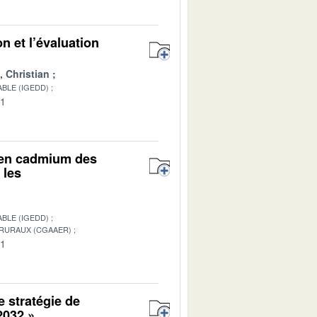
n et l’évaluation
Christian
BLE (IGEDD)
01
r en cadmium des
 les
BLE (IGEDD)
 RURAUX (CGAAER)
01
e stratégie de
 2032 »