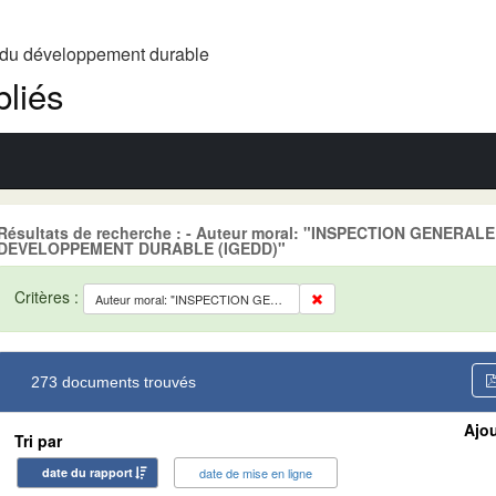
t du développement durable
liés
Résultats de recherche : - Auteur moral: "INSPECTION GENERA
DEVELOPPEMENT DURABLE (IGEDD)"
Critères :
Auteur moral: "INSPECTION GENERALE DE L'ENVIRONNEMENT ET DU DEVELOPPEMENT DURABLE (IGEDD)"
273 documents trouvés
Ajou
Tri par
date du rapport
date de mise en ligne