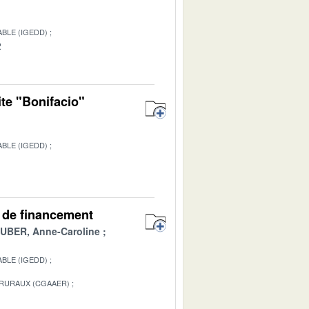
BLE (IGEDD)
2
ite "Bonifacio"
BLE (IGEDD)
1
es de financement
BER, Anne-Caroline
BLE (IGEDD)
 RURAUX (CGAAER)
1