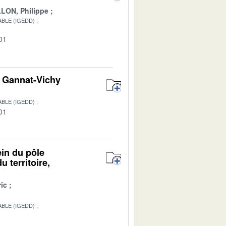
LON, Philippe
BLE (IGEDD)
01
on Gannat-Vichy
BLE (IGEDD)
01
ein du pôle
 territoire,
ic
BLE (IGEDD)