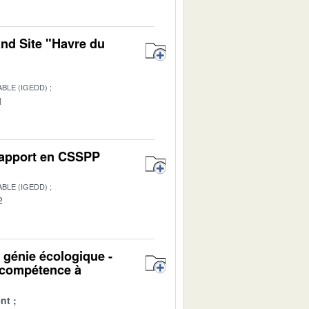
and Site "Havre du
BLE (IGEDD)
1
 Rapport en CSSPP
BLE (IGEDD)
2
u génie écologique -
n compétence à
nt