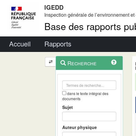
IGEDD
Inspection générale de l’environnement e
Base des rapports pub
Menu principal
Accueil
Rapports
Menu
Navigation
Recherche
contextuel
et
outils
annexes
dans le texte intégral des
documents
Sujet
Auteur physique