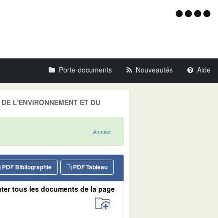
Menu
d'acce
Porte-documents
Nouveautés
Aide
LE DE L'ENVIRONNEMENT ET DU
Annuler
PDF Bibliographie
PDF Tableau
ter tous les documents de la page