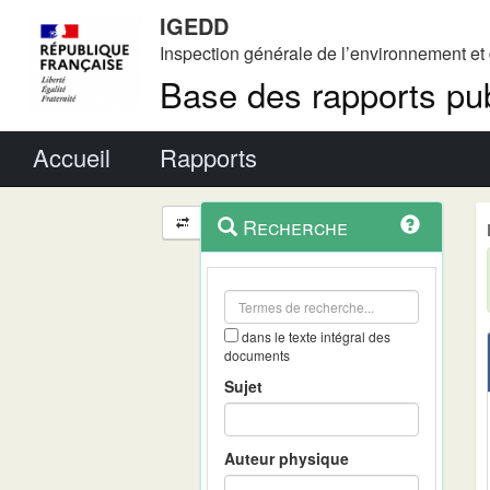
IGEDD
Inspection générale de l’environnement e
Base des rapports pub
Menu principal
Accueil
Rapports
Menu
Navigation
Recherche
contextuel
et
outils
annexes
dans le texte intégral des
documents
Sujet
Auteur physique