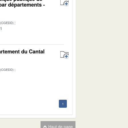
par départements -
 (CGEDD)
01
artement du Cantal
 (CGEDD)
1
1
Haut de page