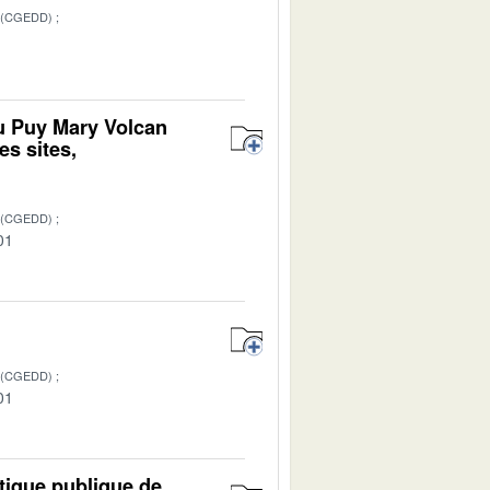
 (CGEDD)
u Puy Mary Volcan
s sites,
 (CGEDD)
01
 (CGEDD)
01
tique publique de