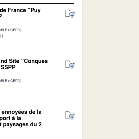
 de France "Puy
P
BLE (IGEDD)
01
and Site ’’Conques
 CSSPP
BLE (IGEDD)
1
e ennoyées de la
ort à la
t paysages du 2