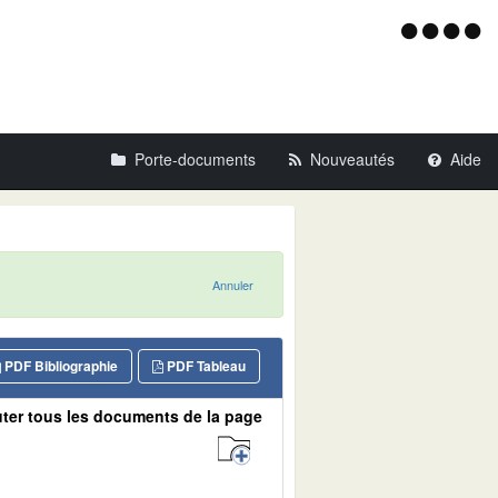
Menu
d'acce
Porte-documents
Nouveautés
Aide
Annuler
PDF Bibliographie
PDF Tableau
ter tous les documents de la page