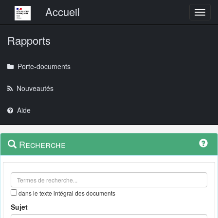
Menu principal
Accueil
Toggl
Rapports
Porte-documents
Nouveautés
Aide
Menu
Navigation
Recherche
contextuel
et
outils
annexes
dans le texte intégral des documents
Sujet