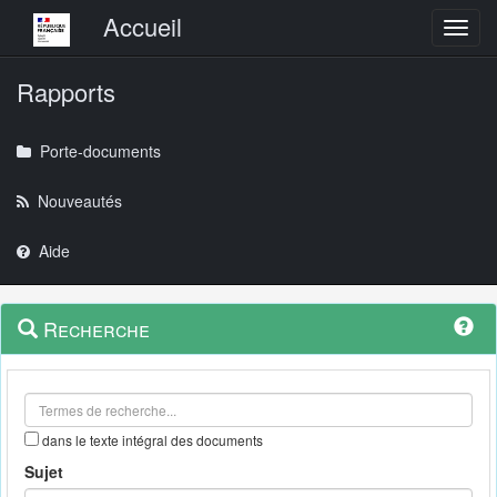
Menu principal
Accueil
Toggl
Rapports
Porte-documents
Nouveautés
Aide
Menu
Navigation
Recherche
contextuel
et
outils
annexes
dans le texte intégral des documents
Sujet