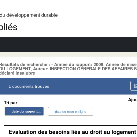
t du développement durable
liés
Résultats de recherche : - Année du rapport: 2009, Année de mi
DU LOGEMENT, Auteur: INSPECTION GENERALE DES AFFAIRES SOC
déclaré insalubre
1 documents trouvés
Ajou
Tri par
date du rapport
date de mise en ligne
Evaluation des besoins liés au droit au logemen