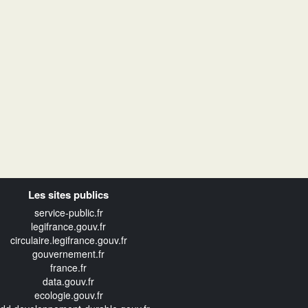
Les sites publics
service-public.fr
legifrance.gouv.fr
circulaire.legifrance.gouv.fr
gouvernement.fr
france.fr
data.gouv.fr
ecologie.gouv.fr