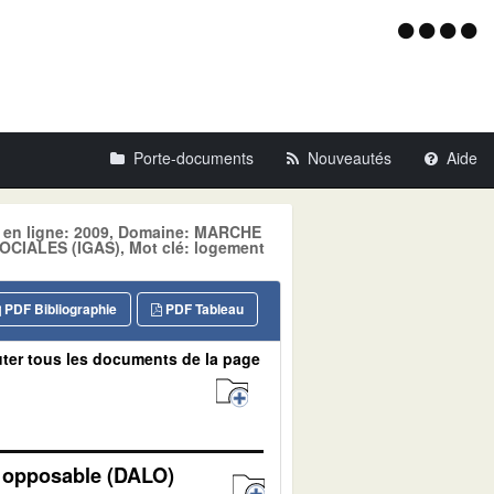
Menu
d'acce
Porte-documents
Nouveautés
Aide
se en ligne: 2009, Domaine: MARCHE
IALES (IGAS), Mot clé: logement
PDF Bibliographie
PDF Tableau
ter tous les documents de la page
t opposable (DALO)