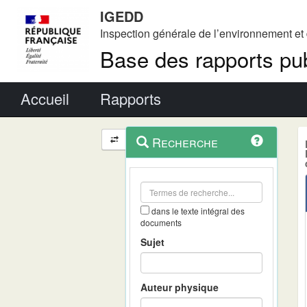
IGEDD
Inspection générale de l’environnement e
Base des rapports pub
Menu principal
Accueil
Rapports
Menu
Navigation
Recherche
contextuel
et
outils
annexes
dans le texte intégral des
documents
Sujet
Auteur physique