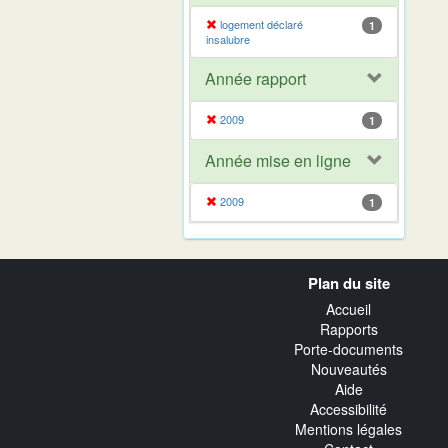
logement déclaré
1
insalubre
Année rapport
2009
1
Année mise en ligne
2009
1
Navigation
Plan du site
transverse
Accueil
Rapports
Porte-documents
Nouveautés
Aide
Accessibilité
Mentions légales