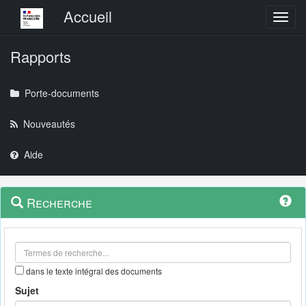
Menu principal
Accueil
Toggl
Rapports
Porte-documents
Nouveautés
Aide
Menu
Navigation
Recherche
contextuel
et
outils
annexes
dans le texte intégral des documents
Sujet