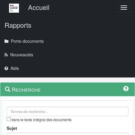
Menu principal
Accueil
Toggl
Rapports
Porte-documents
Nouveautés
Aide
Menu
Navigation
Recherche
contextuel
et
outils
annexes
dans le texte intégral des documents
Sujet