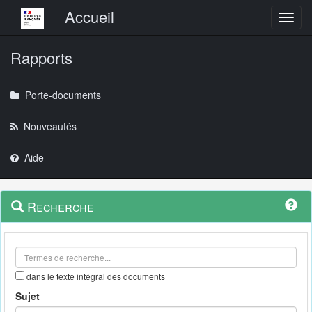
Menu principal
Accueil
Toggl
Rapports
Porte-documents
Nouveautés
Aide
Menu
Navigation
Recherche
contextuel
et
outils
annexes
dans le texte intégral des documents
Sujet