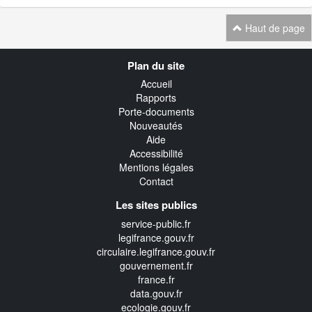
Haut de page
Navigation
Plan du site
transverse
Accueil
Rapports
Porte-documents
Nouveautés
Aide
Accessibilité
Mentions légales
Contact
Les sites publics
service-public.fr
legifrance.gouv.fr
circulaire.legifrance.gouv.fr
gouvernement.fr
france.fr
data.gouv.fr
ecologie.gouv.fr