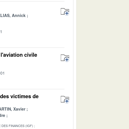
LIAS, Annick
01
'aviation civile
-01
 des victimes de
RTIN, Xavier
dre
 DES FINANCES (IGF)