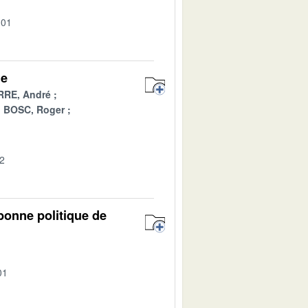
-01
ge
RRE, André
BOSC, Roger
02
 bonne politique de
01