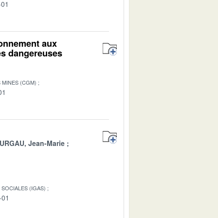
-01
ironnement aux
res dangereuses
 MINES (CGM)
01
URGAU, Jean-Marie
SOCIALES (IGAS)
-01