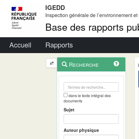
IGEDD
Inspection générale de l’environnement e
Base des rapports pub
Menu principal
Accueil
Rapports
Menu
Navigation
Recherche
contextuel
et
outils
annexes
dans le texte intégral des
documents
Sujet
Auteur physique