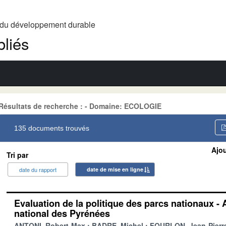
t du développement durable
liés
Résultats de recherche : - Domaine: ECOLOGIE
135 documents trouvés
Ajou
Tri par
date du rapport
date de mise en ligne
Evaluation de la politique des parcs nationaux - 
national des Pyrénées
ANTONI, Robert-Max
BADRE, Michel
FOURLON, Jean-Pierr