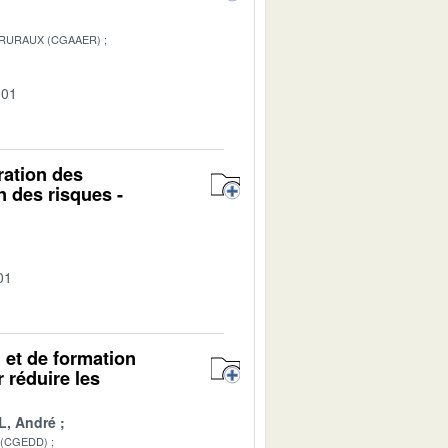
 RURAUX (CGAAER)
-01
oration des
 des risques -
01
n et de formation
r réduire les
L, André
 (CGEDD)