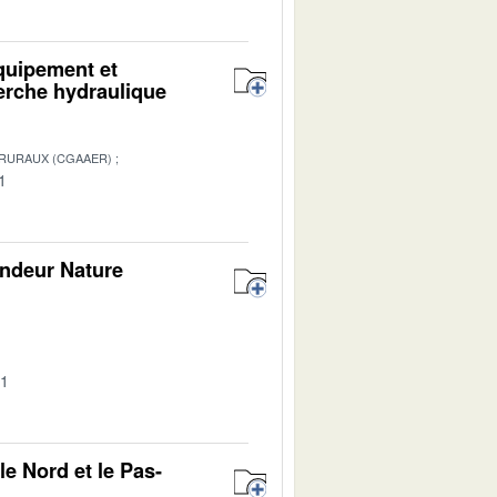
Equipement et
herche hydraulique
 RURAUX (CGAAER)
1
andeur Nature
01
e Nord et le Pas-