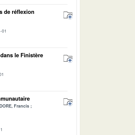
 de réflexion
9-01
l dans le Finistère
01
mmunautaire
DORE, Francis
01