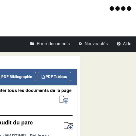
Menu
d'acce
Porte-documents
Nouveautés
Aide
PDF Bibliographie
PDF Tableau
ter tous les documents de la page
Audit du parc
e
MARTINEL, Philippe