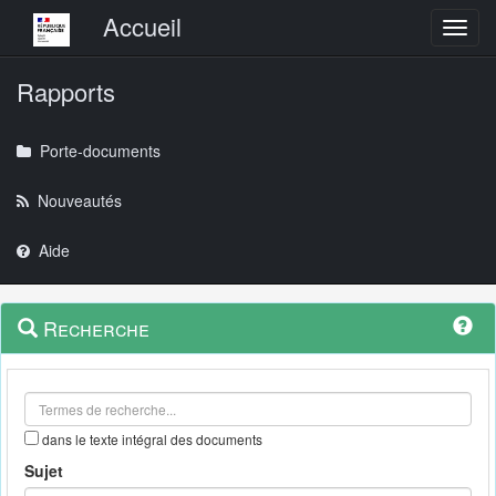
Menu principal
Accueil
Toggl
Rapports
Porte-documents
Nouveautés
Aide
Menu
Navigation
Recherche
contextuel
et
outils
annexes
dans le texte intégral des documents
Sujet