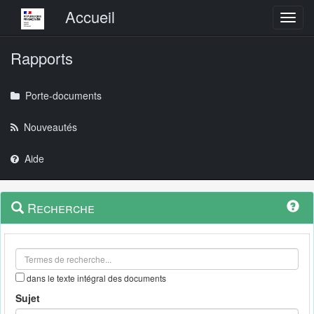
Menu principal
Accueil
Toggl
Rapports
Porte-documents
Nouveautés
Aide
Menu
Navigation
Recherche
contextuel
et
outils
annexes
dans le texte intégral des documents
Sujet