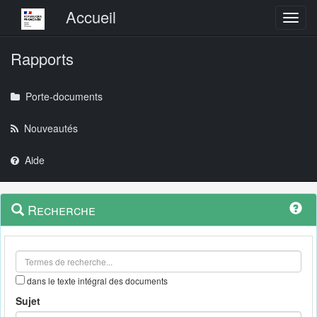
Menu principal
Accueil
Toggl
Rapports
Porte-documents
Nouveautés
Aide
Menu
Navigation
Recherche
contextuel
et
outils
annexes
dans le texte intégral des documents
Sujet