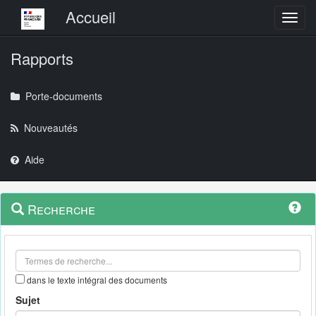
Menu principal
Accueil
Toggl
Rapports
Porte-documents
Nouveautés
Aide
Menu
Navigation
Recherche
contextuel
et
outils
annexes
dans le texte intégral des documents
Sujet