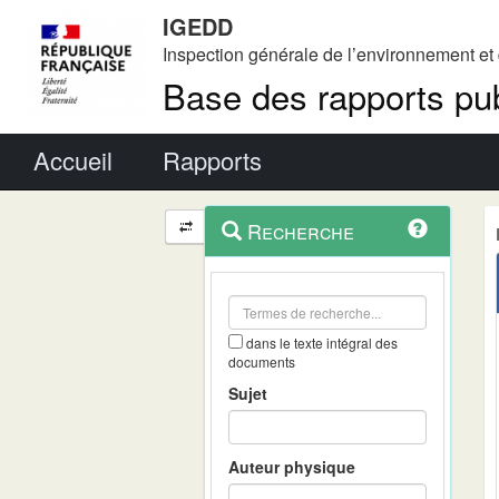
IGEDD
Inspection générale de l’environnement e
Base des rapports pub
Menu principal
Accueil
Rapports
Menu
Navigation
Recherche
contextuel
et
outils
annexes
dans le texte intégral des
documents
Sujet
Auteur physique