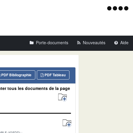
Menu
d'acce
Porte-documents
Nouveautés
Aide
PDF Bibliographie
PDF Tableau
ter tous les documents de la page
BLE (IGEDD)