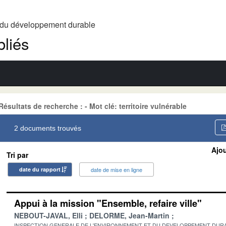
t du développement durable
liés
Résultats de recherche : - Mot clé: territoire vulnérable
2 documents trouvés
Ajou
Tri par
date du rapport
date de mise en ligne
Appui à la mission "Ensemble, refaire ville"
NEBOUT-JAVAL, Elli
DELORME, Jean-Martin
INSPECTION GENERALE DE L'ENVIRONNEMENT ET DU DEVELOPPEMENT DURA