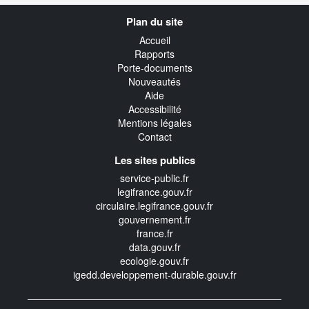
Navigation
Plan du site
transverse
Accueil
Rapports
Porte-documents
Nouveautés
Aide
Accessibilité
Mentions légales
Contact
Les sites publics
service-public.fr
legifrance.gouv.fr
circulaire.legifrance.gouv.fr
gouvernement.fr
france.fr
data.gouv.fr
ecologie.gouv.fr
igedd.developpement-durable.gouv.fr