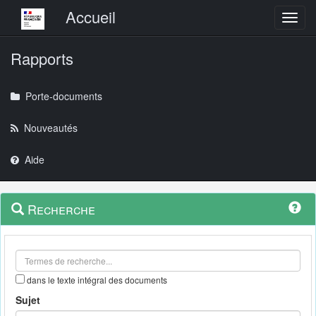
Menu principal
Accueil
Toggl
Rapports
Porte-documents
Nouveautés
Aide
Menu
Navigation
Recherche
contextuel
et
outils
annexes
dans le texte intégral des documents
Sujet