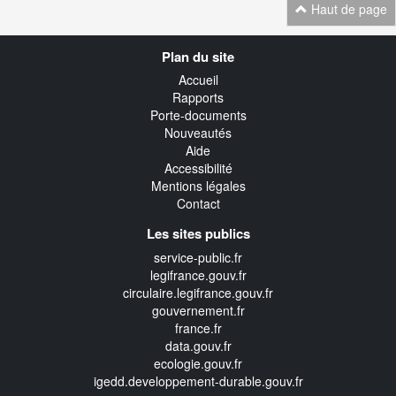
Haut de page
Navigation
Plan du site
transverse
Accueil
Rapports
Porte-documents
Nouveautés
Aide
Accessibilité
Mentions légales
Contact
Les sites publics
service-public.fr
legifrance.gouv.fr
circulaire.legifrance.gouv.fr
gouvernement.fr
france.fr
data.gouv.fr
ecologie.gouv.fr
igedd.developpement-durable.gouv.fr