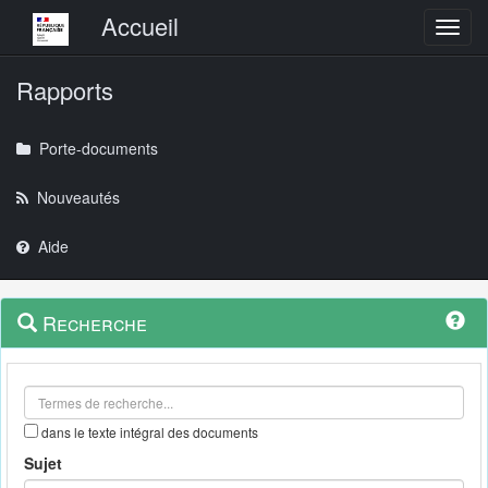
Menu principal
Accueil
Toggl
Rapports
Porte-documents
Nouveautés
Aide
Menu
Navigation
Recherche
contextuel
et
outils
annexes
dans le texte intégral des documents
Sujet