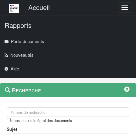
Menu principal
Accueil
Toggl
Rapports
Porte-documents
Nouveautés
Aide
Menu
Navigation
Recherche
contextuel
et
outils
annexes
dans le texte intégral des documents
Sujet