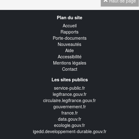
Haut de page
Navigation
Plan du site
transverse
Accueil
Rapports
Porte-documents
Nouveautés
Aide
Accessibilité
Mentions légales
Contact
Les sites publics
service-public.fr
legifrance.gouv.fr
circulaire.legifrance.gouv.fr
gouvernement.fr
france.fr
data.gouv.fr
ecologie.gouv.fr
igedd.developpement-durable.gouv.fr