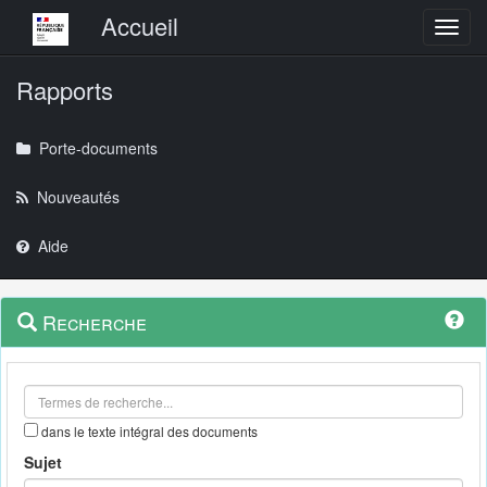
Menu principal
Accueil
Toggl
Rapports
Porte-documents
Nouveautés
Aide
Menu
Navigation
Recherche
contextuel
et
outils
annexes
dans le texte intégral des documents
Sujet