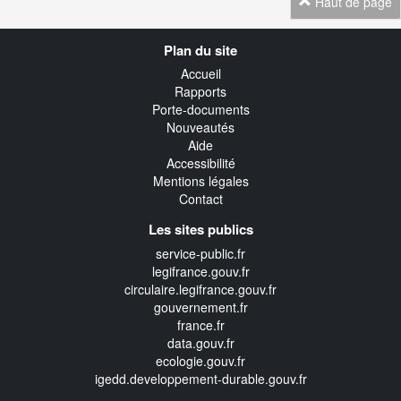
Haut de page
Navigation
Plan du site
transverse
Accueil
Rapports
Porte-documents
Nouveautés
Aide
Accessibilité
Mentions légales
Contact
Les sites publics
service-public.fr
legifrance.gouv.fr
circulaire.legifrance.gouv.fr
gouvernement.fr
france.fr
data.gouv.fr
ecologie.gouv.fr
igedd.developpement-durable.gouv.fr