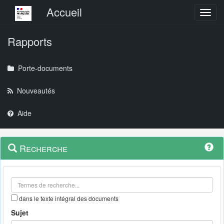
Menu principal
Accueil
Toggl
Rapports
Porte-documents
Nouveautés
Aide
Menu
Navigation
Recherche
contextuel
et
outils
annexes
dans le texte intégral des documents
Sujet