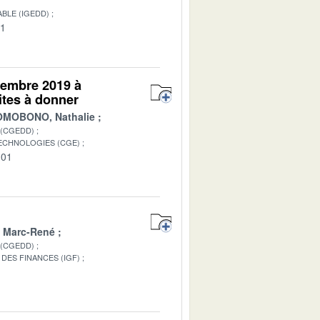
BLE (IGEDD)
01
ptembre 2019 à
ites à donner
MOBONO, Nathalie
 (CGEDD)
TECHNOLOGIES (CGE)
-01
 Marc-René
 (CGEDD)
DES FINANCES (IGF)
1