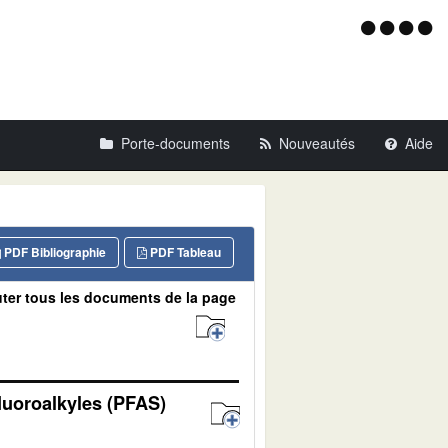
Menu
d'acce
Porte-documents
Nouveautés
Aide
PDF Bibliographie
PDF Tableau
ter tous les documents de la page
luoroalkyles (PFAS)