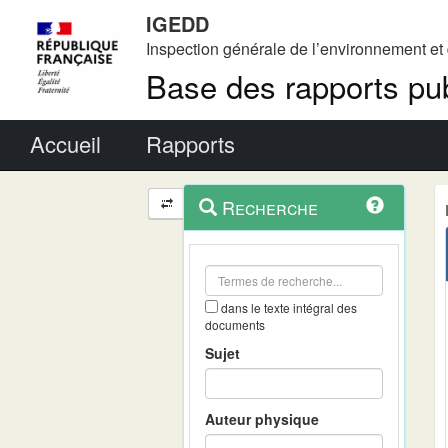
IGEDD
Inspection générale de l’environnement e
Base des rapports pub
Menu principal
Accueil
Rapports
Menu
Navigation
Recherche
contextuel
et
outils
annexes
dans le texte intégral des
documents
Sujet
Auteur physique