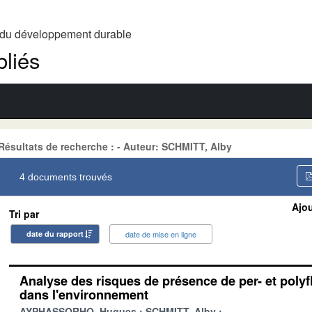
t du développement durable
liés
Résultats de recherche : - Auteur: SCHMITT, Alby
4 documents trouvés
Ajou
Tri par
date du rapport
date de mise en ligne
Analyse des risques de présence de per- et polyf
dans l'environnement
AYPHASSORHO, Hugues
SCHMITT, Alby