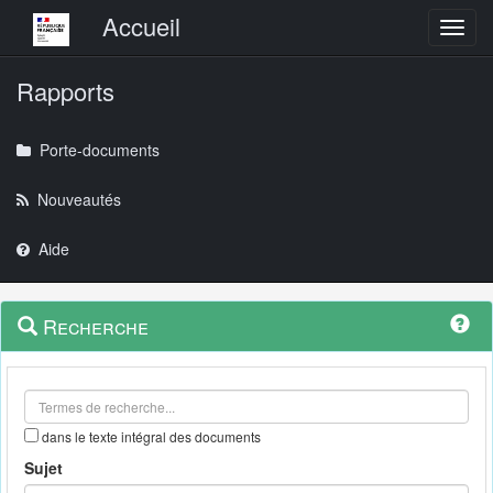
Menu principal
Accueil
Toggl
Rapports
Porte-documents
Nouveautés
Aide
Menu
Navigation
Recherche
contextuel
et
outils
annexes
dans le texte intégral des documents
Sujet