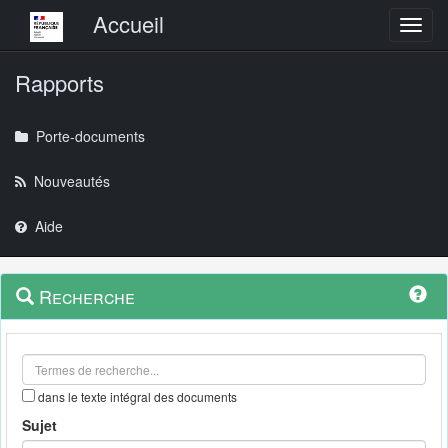
Menu principal
Accueil
Toggl
Rapports
Porte-documents
Nouveautés
Aide
Menu
Navigation
Recherche
contextuel
et
outils
annexes
dans le texte intégral des documents
Sujet