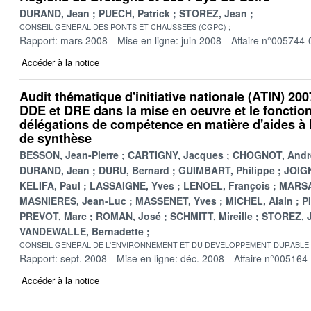
DURAND, Jean
PUECH, Patrick
STOREZ, Jean
CONSEIL GENERAL DES PONTS ET CHAUSSEES (CGPC)
Rapport: mars 2008
Mise en ligne: juin 2008
Affaire n°005744-
Accéder à la notice
Audit thématique d'initiative nationale (ATIN) 200
DDE et DRE dans la mise en oeuvre et le foncti
délégations de compétence en matière d'aides à l
de synthèse
BESSON, Jean-Pierre
CARTIGNY, Jacques
CHOGNOT, Andr
DURAND, Jean
DURU, Bernard
GUIMBART, Philippe
JOIGN
KELIFA, Paul
LASSAIGNE, Yves
LENOEL, François
MARSA
MASNIERES, Jean-Luc
MASSENET, Yves
MICHEL, Alain
P
PREVOT, Marc
ROMAN, José
SCHMITT, Mireille
STOREZ, 
VANDEWALLE, Bernadette
CONSEIL GENERAL DE L'ENVIRONNEMENT ET DU DEVELOPPEMENT DURABLE
Rapport: sept. 2008
Mise en ligne: déc. 2008
Affaire n°005164
Accéder à la notice