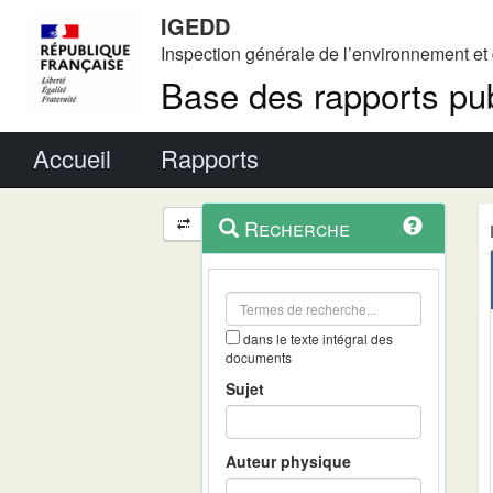
IGEDD
Inspection générale de l’environnement e
Base des rapports pub
Menu principal
Accueil
Rapports
Menu
Navigation
Recherche
contextuel
et
outils
annexes
dans le texte intégral des
documents
Sujet
Auteur physique