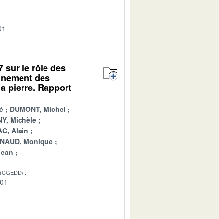
01
7 sur le rôle des
onnement des
a pierre. Rapport
é
DUMONT, Michel
Y, Michèle
C, Alain
INAUD, Monique
Jean
 (CGEDD)
-01