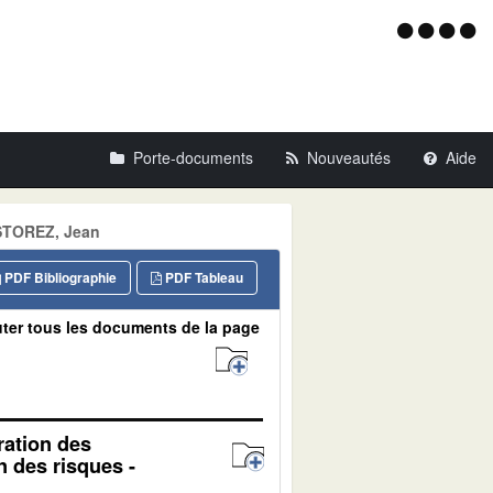
Menu
d'acce
Porte-documents
Nouveautés
Aide
 STOREZ, Jean
PDF Bibliographie
PDF Tableau
ter tous les documents de la page
oration des
 des risques -