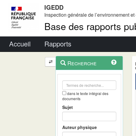
IGEDD
Inspection générale de l’environnement e
Base des rapports pub
Menu principal
Accueil
Rapports
Menu
Navigation
Recherche
contextuel
et
outils
annexes
dans le texte intégral des
documents
Sujet
Auteur physique