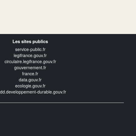
Les sites publics
service-public.fr
legifrance.gouv.fr
circulaire.legifrance.gouv.fr
gouvernement.fr
france.fr
data.gouv.fr
ecologie.gouv.fr
edd.developpement-durable.gouv.fr