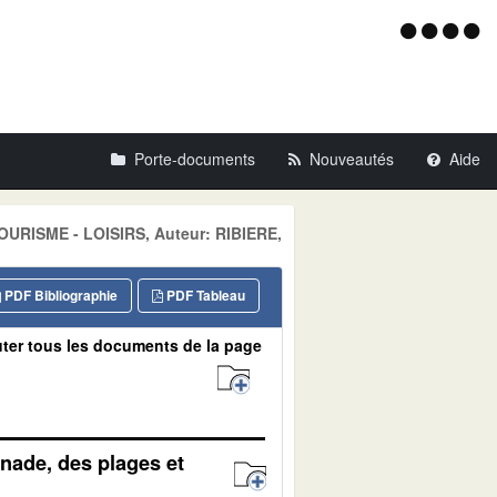
Menu
d'acce
Porte-documents
Nouveautés
Aide
TOURISME - LOISIRS, Auteur: RIBIERE,
PDF Bibliographie
PDF Tableau
ter tous les documents de la page
nade, des plages et