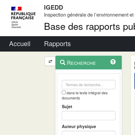
IGEDD
Inspection générale de l’environnement e
Base des rapports pub
Menu principal
Accueil
Rapports
Menu
Navigation
Recherche
contextuel
et
outils
annexes
dans le texte intégral des
documents
Sujet
Auteur physique