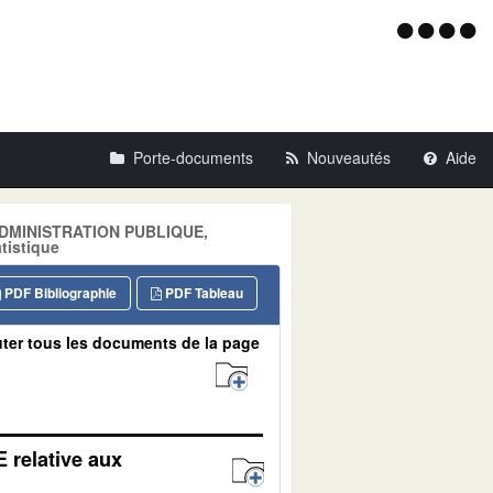
Menu
d'acce
Porte-documents
Nouveautés
Aide
: ADMINISTRATION PUBLIQUE,
tistique
PDF Bibliographie
PDF Tableau
ter tous les documents de la page
 relative aux