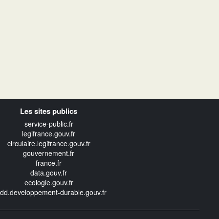
Les sites publics
service-public.fr
legifrance.gouv.fr
circulaire.legifrance.gouv.fr
gouvernement.fr
france.fr
data.gouv.fr
ecologie.gouv.fr
edd.developpement-durable.gouv.fr