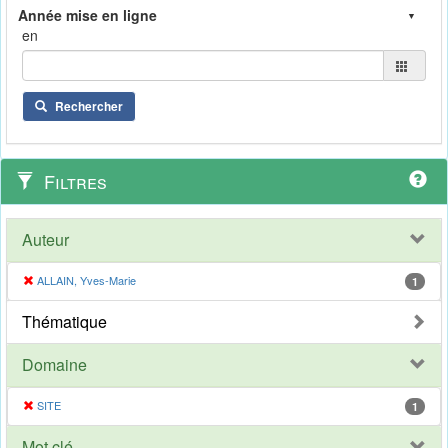
en
Rechercher
Filtres
Auteur
ALLAIN, Yves-Marie
1
Thématique
Domaine
SITE
1
Mot clé