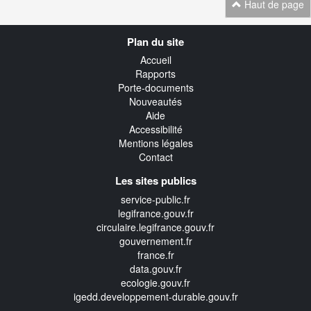
Haut de page
Navigation
Plan du site
transverse
Accueil
Rapports
Porte-documents
Nouveautés
Aide
Accessibilité
Mentions légales
Contact
Les sites publics
service-public.fr
legifrance.gouv.fr
circulaire.legifrance.gouv.fr
gouvernement.fr
france.fr
data.gouv.fr
ecologie.gouv.fr
igedd.developpement-durable.gouv.fr