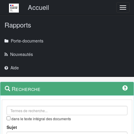
Menu principal
Accueil
Toggl
Rapports
Porte-documents
Nouveautés
Aide
Menu
Navigation
Recherche
contextuel
et
outils
annexes
dans le texte intégral des documents
Sujet