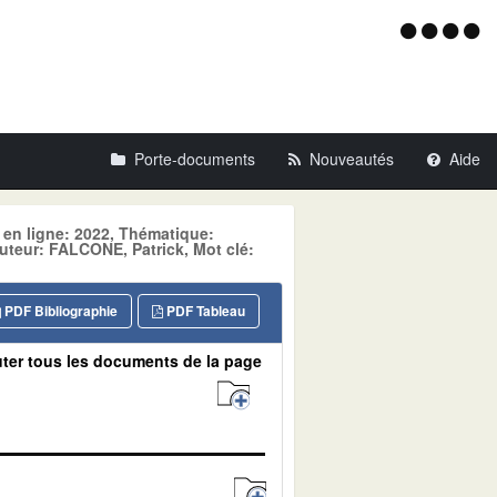
Menu
d'acce
Porte-documents
Nouveautés
Aide
 en ligne: 2022, Thématique:
ur: FALCONE, Patrick, Mot clé:
PDF Bibliographie
PDF Tableau
ter tous les documents de la page