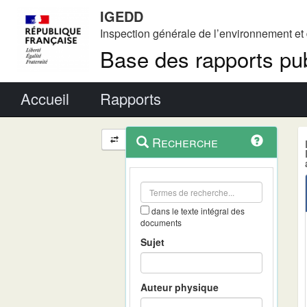
IGEDD
Inspection générale de l’environnement e
Base des rapports pub
Menu principal
Accueil
Rapports
Menu
Navigation
Recherche
contextuel
et
outils
annexes
dans le texte intégral des
documents
Sujet
Auteur physique