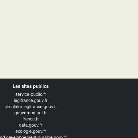
Les sites publics
service-public.fr
legifrance.gouv.fr
circulaire.legifrance.gouv.fr
gouvernement.fr
france.fr
data.gouv.fr
ecologie.gouv.fr
edd.developpement-durable.gouv.fr