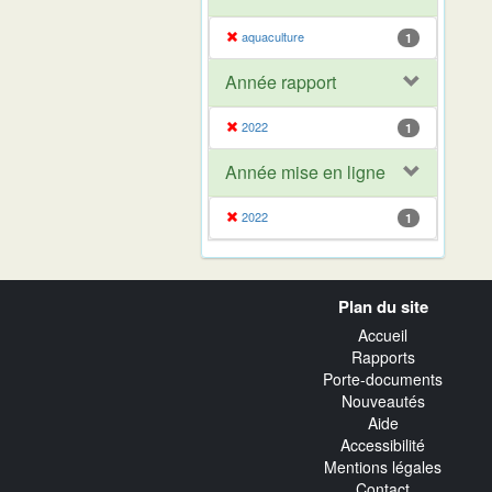
aquaculture
1
Année rapport
2022
1
Année mise en ligne
2022
1
Navigation
Plan du site
transverse
Accueil
Rapports
Porte-documents
Nouveautés
Aide
Accessibilité
Mentions légales
Contact